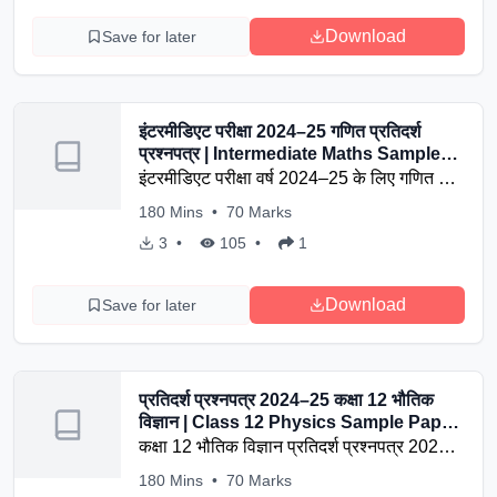
Download
Save for later
इंटरमीडिएट परीक्षा 2024–25 गणित प्रतिदर्श
प्रश्नपत्र | Intermediate Maths Sample
Paper 2024-25 (Only Questions)
इंटरमीडिएट परीक्षा वर्ष 2024–25 के लिए गणित का
प्रतिदर्श प्रश्नपत्र (केवल प्रश्न) यहाँ उपलब्ध है।
180
Mins
•
70
Marks
कुल समय 3 घंटे 15 मिनट और पूर्णांक 100 निर्धारित
3
•
105
•
1
है। यह पेपर बोर्ड परीक्षा की तैयारी के लिए उपयोगी
है।
Download
Save for later
प्रतिदर्श प्रश्नपत्र 2024–25 कक्षा 12 भौतिक
विज्ञान | Class 12 Physics Sample Paper
2024-25
कक्षा 12 भौतिक विज्ञान प्रतिदर्श प्रश्नपत्र 2024–
25 डाउनलोड करें। इस पेपर का कुल अंक 70 है
180
Mins
•
70
Marks