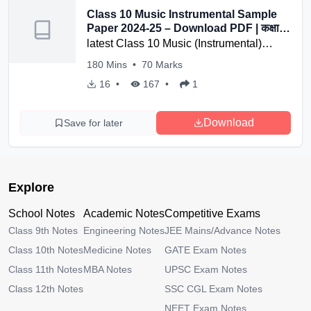
Class 10 Music Instrumental Sample
Paper 2024-25 – Download PDF | कक्षा
10 संगीत वादन प्रतिदर्श प्रश्न पत्र 2024-25 –
latest Class 10 Music (Instrumental)
पीडीएफ डाउनलोड करें
sample paper for the academic year
180
Mins
•
70
Marks
2024-25. Perfect for exam preparation
16
•
167
•
1
with important questions and exam
pattern insights. Free PDF available.
Download
Save for later
Explore
School Notes
Academic Notes
Competitive Exams
Class 9th Notes
Engineering Notes
JEE Mains/Advance Notes
Class 10th Notes
Medicine Notes
GATE Exam Notes
Class 11th Notes
MBA Notes
UPSC Exam Notes
Class 12th Notes
SSC CGL Exam Notes
NEET Exam Notes