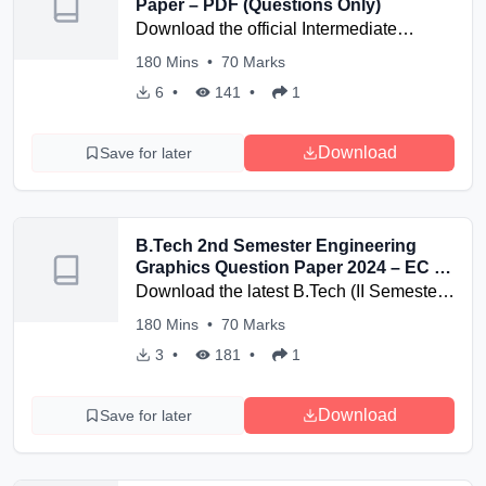
Paper – PDF (Questions Only)
Download the official Intermediate
Mathematics sample paper for the
180
Mins
•
70
Marks
academic year 2024–25. Questions-only
6
•
141
•
1
version, ideal for exam practice and
preparation.
Download
Save for later
B.Tech 2nd Semester Engineering
Graphics Question Paper 2024 – EC &
EI Branch
Download the latest B.Tech (II Semester)
Engineering Graphics question paper
180
Mins
•
70
Marks
2024 (Paper Code: 23605) for EC & EI
3
•
181
•
1
branches. Based on the new syllabus.
Ideal for exam preparation.
Download
Save for later