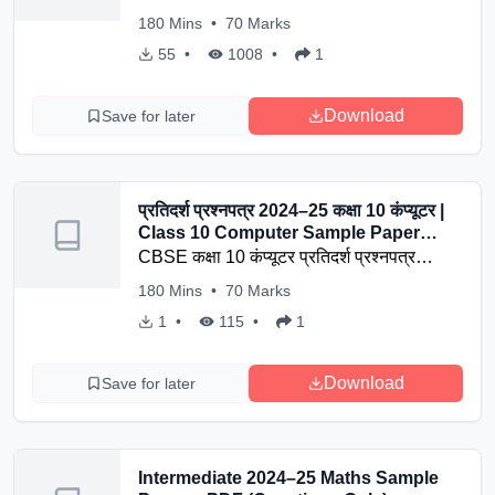
से देखें और डाउनलोड करें। नवीनतम सत्र के लिए
180
Mins
•
70
Marks
यह सैंपल पेपर आपकी परीक्षा की तैयारी को और
55
•
1008
•
1
बेहतर बनाएगा।
Download
Save for later
प्रतिदर्श प्रश्नपत्र 2024–25 कक्षा 10 कंप्यूटर |
Class 10 Computer Sample Paper
2024-25
CBSE कक्षा 10 कंप्यूटर प्रतिदर्श प्रश्नपत्र
2024–25 डाउनलोड करें। यहाँ आपको नवीनतम
180
Mins
•
70
Marks
सत्र के लिए कंप्यूटर विषय का सैंपल पेपर मिलेगा, जो
1
•
115
•
1
परीक्षा की तैयारी में मदद करेगा।
Download
Save for later
Intermediate 2024–25 Maths Sample