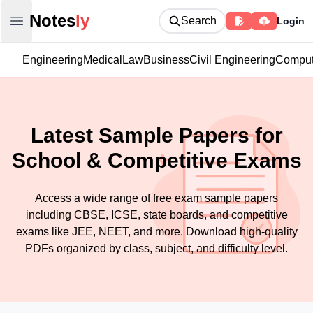
Notesly
Notes
ly
Search
Login
Open main menu
Engineering
Medical
Law
Business
Civil Engineering
Comput
Latest Sample Papers for
School & Competitive Exams
Access a wide range of free exam sample papers
including CBSE, ICSE, state boards, and competitive
exams like JEE, NEET, and more. Download high-quality
PDFs organized by class, subject, and difficulty level.